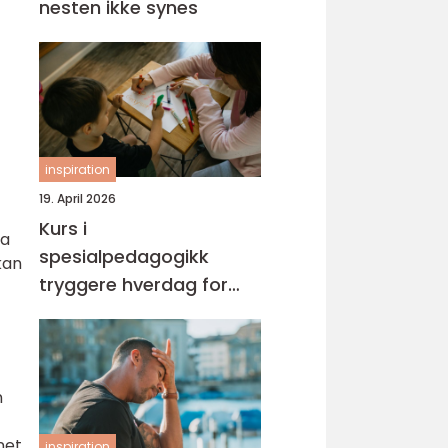
nesten ikke synes
inspiration
19. April 2026
Kurs i
ga
spesialpedagogikk
kan
tryggere hverdag for
barn med ekstra behov
n
net
inspiration