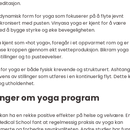
ditasjon.
 dynamisk form for yoga som fokuserer på å flyte jevnt
synkronisert med pusten. Vinyasa yoga er kjent for å være
med å bygge styrke og øke bevegeligheten.
å kjent som «hot yoga», foregår i et oppvarmet rom og er
rense kroppen gjennom økt svetteproduksjon. Bikram yoga
tillinger og to pusteøvelser.
for yoga er både fysisk krevende og strukturert. Ashtan
ns av stillinger som utføres i en kontinuerlig flyt. Dette 
t og utholdenhet.
linger om yoga program
 kan ha en rekke positive effekter på helse og velvære. E
edical School fant at regelmessig praksis av yoga kan
smerte og forbedre søvnkvaliteten. Andre studier har fun