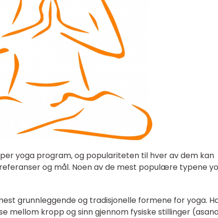
typer yoga program, og populariteten til hver av dem kan
e preferanser og mål. Noen av de mest populære typene y
 mest grunnleggende og tradisjonelle formene for yoga. H
e mellom kropp og sinn gjennom fysiske stillinger (asana