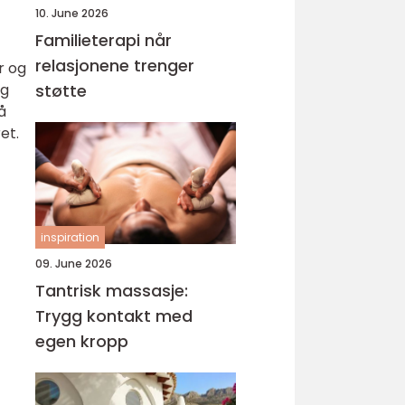
10. June 2026
Familieterapi når
relasjonene trenger
r og
og
støtte
å
et.
inspiration
09. June 2026
Tantrisk massasje:
Trygg kontakt med
egen kropp