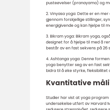
pusteøvelser (pranayama) og me
2. Vinyasa yoga: Dette er en mer
gjennom forskjellige stillinger, 
energigivende og kan hjelpe til 
3. Bikram yoga: Bikram yoga, ogs
designet for å hjelpe til med å 
består av en fast sekvens på 26 s
4. Ashtanga yoga: Denne formen 
yoga benytter seg av en fast sekve
bidra til å øke styrke, fleksibilite
Kvantitative må
Studier har vist at yoga program
undersøkelse utført av Harvard M
redusere stressnivået, redusere 