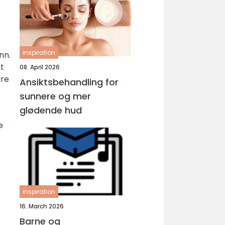
inspiration
nn.
mt
08. April 2026
dre
Ansiktsbehandling for
sunnere og mer
glødende hud
e
inspiration
16. March 2026
Barne og