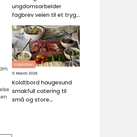
ungdomsarbeider
fagbrev veien til et trygt
og meningsfullt yrke
inspiration
ram.
11. March 2026
Koldtbord haugesund
else
smakfull catering til
sen
små og store
anledninger