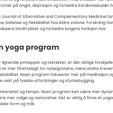
omer på angst, depresjon og forbedre kardiovaskulær h
i Journal of Alternative and Complementary Medicine fan
 balanse og fleksibilitet hos eldre voksne. Forskning ha
 redusere blodtrykket og forbedre lungens funksjon hos
om yoga program
gnende prinsipper og teknikker, er det viktige forskjelle
er mer tilrettelagt for nybegynnere, mens andre krever
fleksibilitet. Noen program fokuserer mer på meditasjon o
e vekt på fysiske utfordringer og styrkebygging.
i intensitet og tempo. Noen program kan være mer dyna
 mer rolige og restorative. Det er viktig å finne et yoga
iske form og mål.