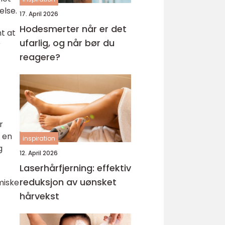
else.
17. April 2026
Hodesmerter når er det
t at
ufarlig, og når bør du
r
reagere?
r
 en
inspiration
g
12. April 2026
Laserhårfjerning: effektiv
reduksjon av uønsket
miske
hårvekst