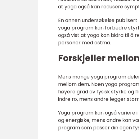
at yoga også kan redusere sympt
En annen undersøkelse publisert 
yoga program kan forbedre styrke,
også vist at yoga kan bidra til å
personer med astma.
Forskjeller mell
Mens mange yoga program deler li
mellom dem. Noen yoga program 
høyere grad av fysisk styrke og 
indre ro, mens andre legger størr
Yoga program kan også variere 
og energiske, mens andre kan være
program som passer din egen fys