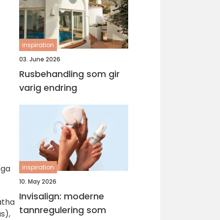
inspiration
03. June 2026
Rusbehandling som gir
varig endring
inspiration
oga
10. May 2026
Invisalign: moderne
atha
tannregulering som
s),