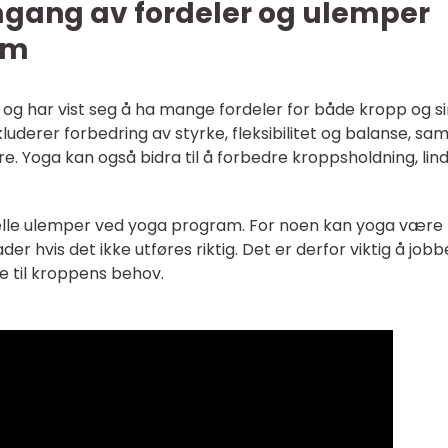
mgang av fordeler og ulemper
am
år og har vist seg å ha mange fordeler for både kropp og si
derer forbedring av styrke, fleksibilitet og balanse, sa
e. Yoga kan også bidra til å forbedre kroppsholdning, lin
.
ielle ulemper ved yoga program. For noen kan yoga være
der hvis det ikke utføres riktig. Det er derfor viktig å jobb
e til kroppens behov.