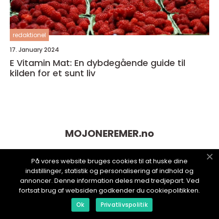
redaktionel
17. January 2024
E Vitamin Mat: En dybdegående guide til
kilden for et sunt liv
MOJONEREMER.
no
På vores website bruges cookies til at huske dine
indstillinger, statistik og personalisering af indhold og
annoncer. Denne information deles med tredjepart. Ved
fortsat brug af websiden godkender du cookiepolitikken.
Ok
Privatlivspolitik