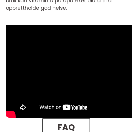
bruk kan Vitamin D på apoteket bidra til å
opprettholde god helse.
FAQ