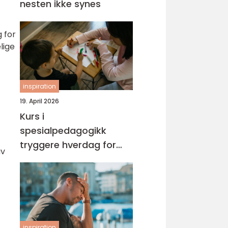
nesten ikke synes
g for
lige
inspiration
19. April 2026
Kurs i
spesialpedagogikk
tryggere hverdag for
av
barn med ekstra behov
inspiration