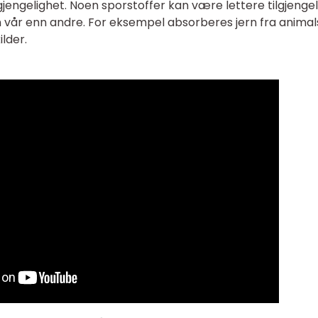
lgjengelighet. Noen sporstoffer kan være lettere tilgjengel
vår enn andre. For eksempel absorberes jern fra animal
ilder.