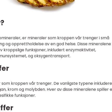
r?
omineraler, er mineraler som kroppen vår trenger i små
ing og opprettholdelse av en god helse. Disse mineralene
av kroppslige funksjoner, inkludert enzymaktivitet,
immunsystemet, og oksygentransport.
fer
er som kroppen vår trenger. De vanligste typene inkludere
angan, krom og molybden. Hver av disse mineralene spiller 
esifikke funksjoner.
ffer