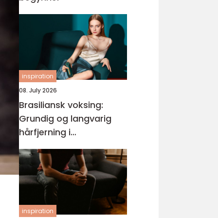
inspiration
08. July 2026
Brasiliansk voksing:
Grundig og langvarig
hårfjerning i
intimområdet
inspiration