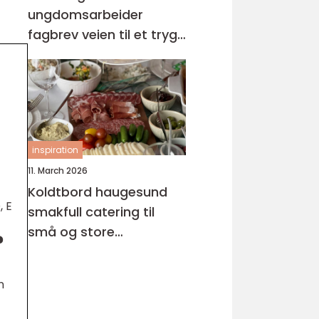
ungdomsarbeider
fagbrev veien til et trygt
og meningsfullt yrke
inspiration
11. March 2026
Koldtbord haugesund
, E
smakfull catering til
små og store
?
anledninger
n