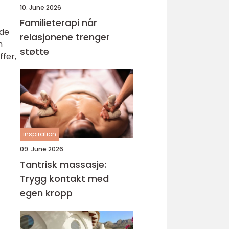
10. June 2026
Familieterapi når
lde
relasjonene trenger
n
støtte
ffer,
inspiration
09. June 2026
Tantrisk massasje:
Trygg kontakt med
egen kropp