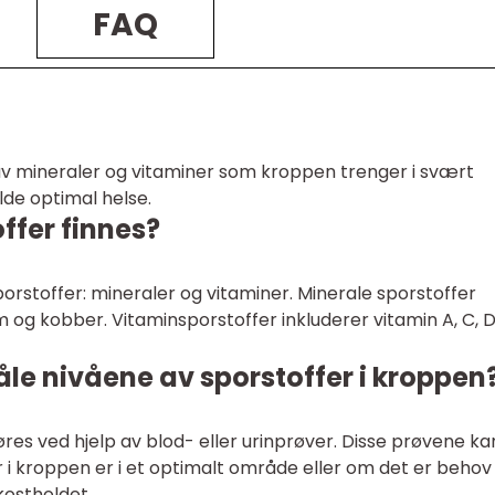
FAQ
v mineraler og vitaminer som kroppen trenger i svært
de optimal helse.
offer finnes?
orstoffer: mineraler og vitaminer. Minerale sporstoffer
om og kobber. Vitaminsporstoffer inkluderer vitamin A, C, D
le nivåene av sporstoffer i kroppen
øres ved hjelp av blod- eller urinprøver. Disse prøvene ka
 i kroppen er i et optimalt område eller om det er behov
 kostholdet.