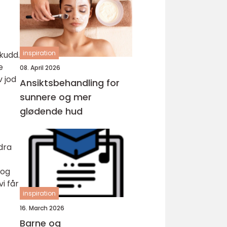
inspiration
skudd.
e
08. April 2026
v jod
Ansiktsbehandling for
sunnere og mer
glødende hud
idra
 og
i får
inspiration
16. March 2026
Barne og