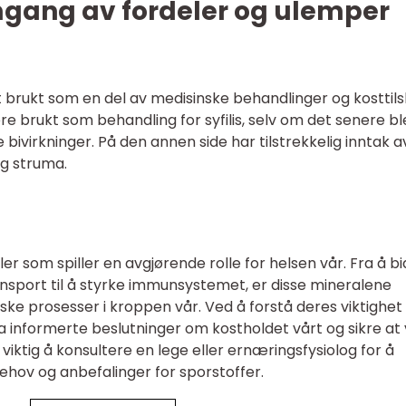
mgang av fordeler og ulemper
itt brukt som en del av medisinske behandlinger og kosttil
ere brukt som behandling for syfilis, selv om det senere bl
e bivirkninger. På den annen side har tilstrekkelig inntak a
og struma.
er som spiller en avgjørende rolle for helsen vår. Fra å b
ansport til å styrke immunsystemet, er disse mineralene
ske prosesser i kroppen vår. Ved å forstå deres viktighet
a informerte beslutninger om kostholdet vårt og sikre at v
viktig å konsultere en lege eller ernæringsfysiolog for å
behov og anbefalinger for sporstoffer.