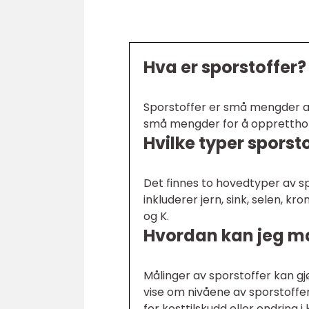
Hva er sporstoffer?
Sporstoffer er små mengder a
små mengder for å oppretthol
Hvilke typer sporst
Det finnes to hovedtyper av sp
inkluderer jern, sink, selen, kr
og K.
Hvordan kan jeg må
Målinger av sporstoffer kan gj
vise om nivåene av sporstoffer
for kosttilskudd eller endring i