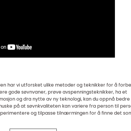
 har vi utforsket ulike metoder og teknikker for å forb
ere gode søvnvaner, prøve avspenningsteknikker, ha et
mosjon og dra nytte av ny teknologi, kan du oppnå bedre
å huske på at søvnkvaliteten kan variere fra person til pers
perimentere og tilpasse tilnærmingen for å finne det so