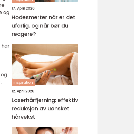
re
17. April 2026
e og
Hodesmerter når er det
ufarlig, og når bør du
reagere?
e har
 og
.
inspiration
12. April 2026
Laserhårfjerning: effektiv
reduksjon av uønsket
hårvekst