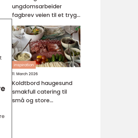
ungdomsarbeider
fagbrev veien til et trygt
og meningsfullt yrke
t
inspiration
11. March 2026
Koldtbord haugesund
re
smakfull catering til
små og store
anledninger
re