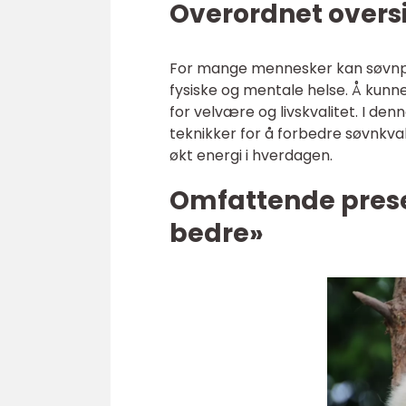
Overordnet overs
For mange mennesker kan søvnpr
fysiske og mentale helse. Å kunn
for velvære og livskvalitet. I de
teknikker for å forbedre søvnkval
økt energi i hverdagen.
Omfattende prese
bedre»