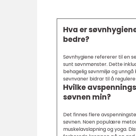
Hva er søvnhygiene 
bedre?
Søvnhygiene refererer til en s
sunt søvnmønster. Dette inklu
behagelig søvnmiljø og unngå ko
søvnvaner bidrar til å regule
Hvilke avspenningst
søvnen min?
Det finnes flere avspenningst
søvnen. Noen populære metoder
muskelavslapning og yoga. Diss