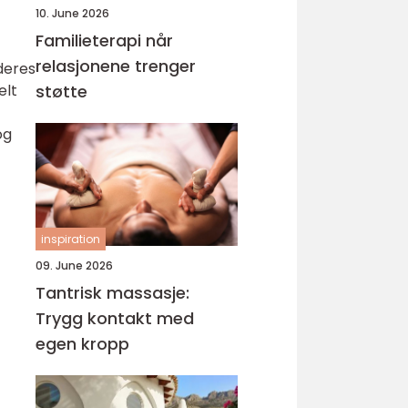
10. June 2026
Familieterapi når
relasjonene trenger
deres
elt
støtte
og
inspiration
09. June 2026
Tantrisk massasje:
Trygg kontakt med
egen kropp