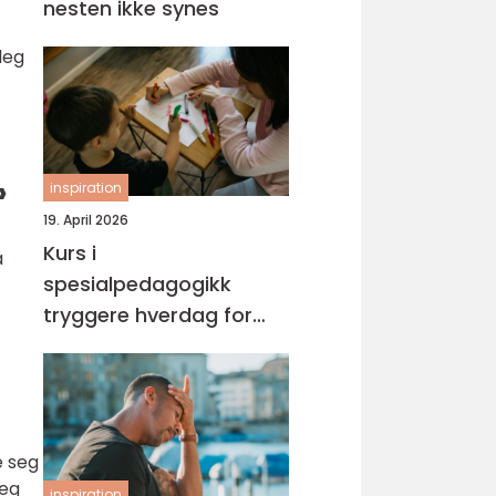
nesten ikke synes
deg
»
inspiration
19. April 2026
Kurs i
å
spesialpedagogikk
tryggere hverdag for
barn med ekstra behov
e seg
seg
inspiration