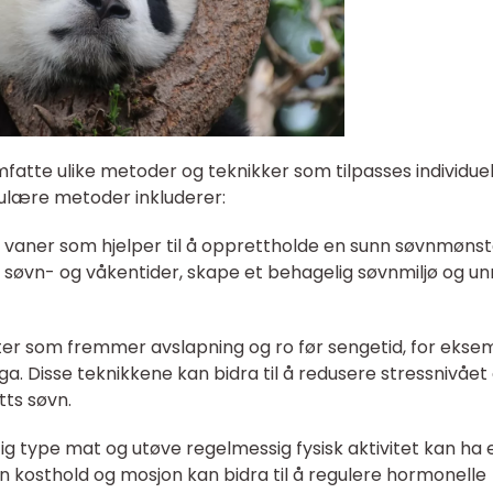
fatte ulike metoder og teknikker som tilpasses individuel
ulære metoder inkluderer:
og vaner som hjelper til å opprettholde en sunn søvnmønst
e søvn- og våkentider, skape et behagelig søvnmiljø og u
eter som fremmer avslapning og ro før sengetid, for ekse
ga. Disse teknikkene kan bidra til å redusere stressnivået
ts søvn.
ktig type mat og utøve regelmessig fysisk aktivitet kan ha 
nn kosthold og mosjon kan bidra til å regulere hormonelle