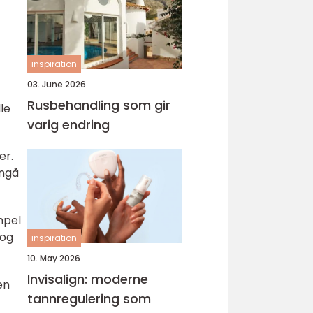
inspiration
03. June 2026
Rusbehandling som gir
le
varig endring
er.
nngå
mpel
 og
inspiration
10. May 2026
Invisalign: moderne
en
tannregulering som