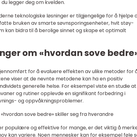
 du legger deg om kvelden.
derne teknologiske løsninger er tilgjengelige for å hjelpe 
atte bruken av smarte søvnsporingsenheter, hvit støy-
 kan bidra til å berolige sinnet og skape et optimalt
inger om «hvordan sove bedre
 gjennomført for å evaluere effekten av ulike metoder for 
tene viser at de nevnte metodene kan ha en positiv
individets generelle helse. For eksempel viste en studie at
aner og rutiner opplevde en signifikant forbedring i
ovnings- og oppvåkningsproblemer.
 «hvordan sove bedre» skiller seg fra hverandre
populære og effektive for mange, er det viktig å merk
ehov kan variere. Noen mennesker kan for eksempel føle 