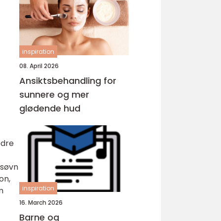
inspiration
08. April 2026
Ansiktsbehandling for
sunnere og mer
glødende hud
edre
 søvn
on,
inspiration
m
16. March 2026
Barne og