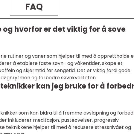
FAQ
og hvorfor er det viktig for å sove
erie rutiner og vaner som hjelper til med å opprettholde e
derer å etablere faste søvn- og våkentider, skape et
ffein og skjermtid før sengetid. Det er viktig fordi gode
re døgnrytmen og forbedre søvnkvaliteten.
eknikker kan jeg bruke for å forbed
eknikker som kan bidra til å fremme avslapning og forbed
 inkluderer meditasjon, pusteøvelser, progressiv
e teknikkene hjelper til med å redusere stressnivået og