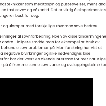
gsteknikker som meditasjon og pusteøvelser, mens and
 en fast søvn- og våkentid. Det er viktig å eksperimenter
ungerer best for deg.
er og ulemper med forskjellige «hvordan sove bedre»
lnærminger til søvnforbedring. Noen av disse tilnærmingen
n andre. Tidligere trodde man for eksempel at bruk av
 behandle søvnproblemer på. Men forskning har vist at
ha negative bivirkninger og ikke nødvendigvis løse
rfor har det vært en økende interesse for mer naturlige
r på å fremme sunne søvnvaner og avslappingsteknikker