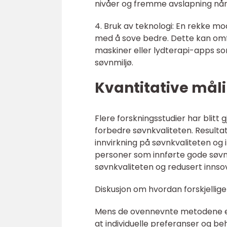
nivåer og fremme avslapning når
4. Bruk av teknologi: En rekke mo
med å sove bedre. Dette kan omf
maskiner eller lydterapi-apps som
søvnmiljø.
Kvantitative mål
Flere forskningsstudier har blitt
forbedre søvnkvaliteten. Resulta
innvirkning på søvnkvaliteten og 
personer som innførte gode søvnv
søvnkvaliteten og redusert inns
Diskusjon om hvordan forskjellige
Mens de ovennevnte metodene er 
at individuelle preferanser og b