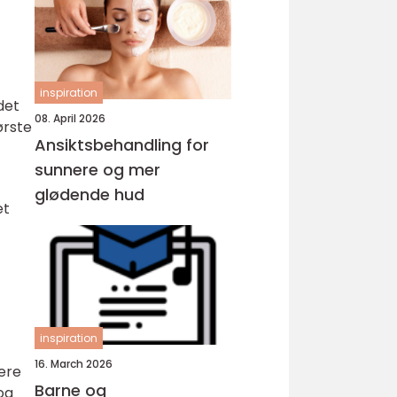
inspiration
det
08. April 2026
ørste
Ansiktsbehandling for
sunnere og mer
glødende hud
et
inspiration
16. March 2026
sere
Barne og
og