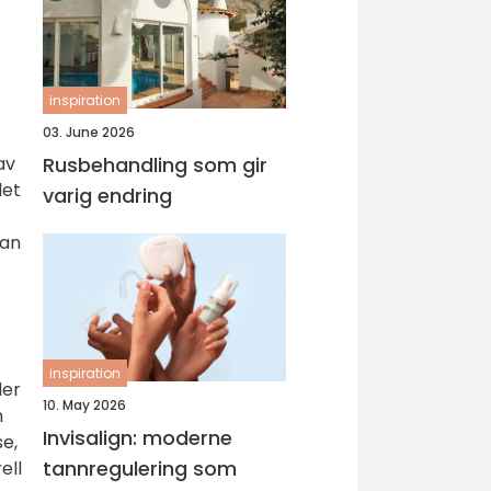
inspiration
03. June 2026
av
Rusbehandling som gir
det
varig endring
dan
inspiration
ler
10. May 2026
m
Invisalign: moderne
e,
tannregulering som
ell