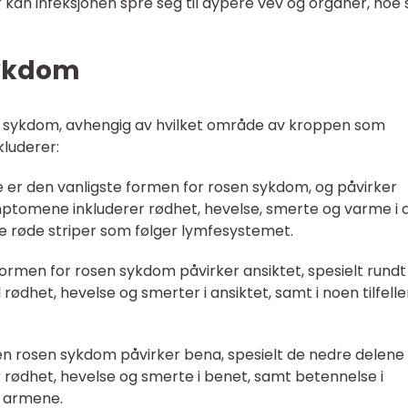
ler kan infeksjonen spre seg til dypere vev og organer, noe
sykdom
en sykdom, avhengig av hvilket område av kroppen som
kluderer:
te er den vanligste formen for rosen sykdom, og påvirker
ptomene inkluderer rødhet, hevelse, smerte og varme i 
 røde striper som følger lymfesystemet.
ormen for rosen sykdom påvirker ansiktet, spesielt rundt
 rødhet, hevelse og smerter i ansiktet, samt i noen tilfelle
n rosen sykdom påvirker bena, spesielt de nedre delene
rødhet, hevelse og smerte i benet, samt betennelse i
r armene.