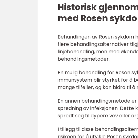
Historisk gjenno
med Rosen sykd
Behandlingen av Rosen sykdom har
flere behandlingsalternativer tilg
linjebehandling, men med økende 
behandlingsmetoder.
En mulig behandling for Rosen s
immunsystem blir styrket for å be
mange tilfeller, og kan bidra til å 
En annen behandlingsmetode er kir
spredning av infeksjonen. Dette k
spredt seg til dypere vev eller or
I tillegg til disse behandlingsalt
risikoen for å utvikle Rosen sykd