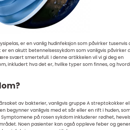
sipelas, er en vanlig hudinfeksjon som påvirker tusenvis 
 er en akutt betennelsessykdom som vanligvis påvirker 
re svært smertefull. I denne artikkelen vil vi gi deg en
m, inkludert hva det er, hvilke typer som finnes, og hvor
kdom?
årsaket av bakterier, vanligvis gruppe A streptokokker el
n begynner vanligvis med et sår eller en rift i huden, so
i. Symptomene på rosen sykdom inkluderer rødhet, hevels
mrådet. Noen pasienter kan også oppleve feber og gener