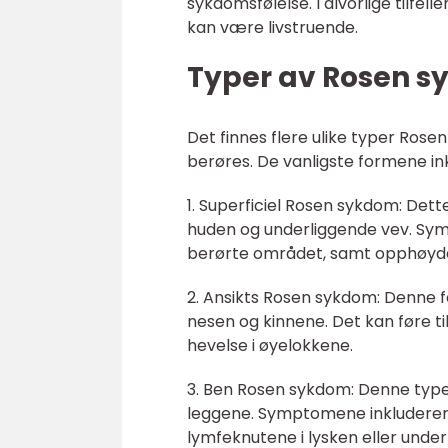
sykdomsfølelse. I alvorlige tilfel
kan være livstruende.
Typer av Rosen 
Det finnes flere ulike typer Ros
berøres. De vanligste formene in
1. Superficiel Rosen sykdom: Det
huden og underliggende vev. Sym
berørte området, samt opphøyde
2. Ansikts Rosen sykdom: Denne f
nesen og kinnene. Det kan føre til
hevelse i øyelokkene.
3. Ben Rosen sykdom: Denne type
leggene. Symptomene inkluderer 
lymfeknutene i lysken eller unde