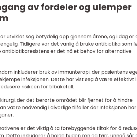
mgang av fordeler og ulemper
om
 utviklet seg betydelig opp gjennom årene, og i dag er 
jengelig. Tidligere var det vanlig å bruke antibiotika som f
antibiotikaresistens er det nå et behov for alternative
ykdom inkluderer bruk av immunterapi, der pasientens eg
kjempe infeksjonen. Dette har vist seg å være effektivt i
redusere risikoen for tilbakefall.
urgi, der det berørte området blir fjernet for å hindre
an være nødvendig i alvorlige tilfeller der infeksjonen har
ganer.
ernativene er det viktig å ta forebyggende tiltak for å redu
om. Dette inkluderer å holde huden ren og tørr, unngå sår 