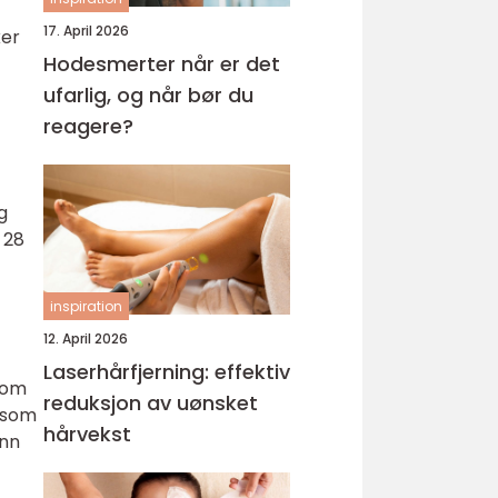
17. April 2026
ker
Hodesmerter når er det
ufarlig, og når bør du
reagere?
g
 28
inspiration
12. April 2026
Laserhårfjerning: effektiv
lom
reduksjon av uønsket
e som
hårvekst
enn