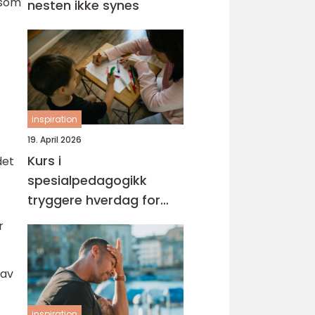
 som
nesten ikke synes
inspiration
19. April 2026
Kurs i
det
spesialpedagogikk
tryggere hverdag for
barn med ekstra behov
r
 av
inspiration