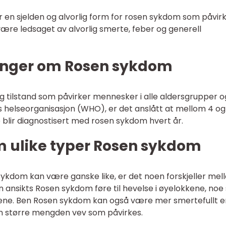
r en sjelden og alvorlig form for rosen sykdom som påvir
ære ledsaget av alvorlig smerte, feber og generell
inger om Rosen sykdom
 tilstand som påvirker mennesker i alle aldersgrupper o
ens helseorganisasjon (WHO), er det anslått at mellom 4 og
blir diagnostisert med rosen sykdom hvert år.
m ulike typer Rosen sykdom
kdom kan være ganske like, er det noen forskjeller mel
n ansikts Rosen sykdom føre til hevelse i øyelokkene, no
ormene. Ben Rosen sykdom kan også være mer smertefullt 
n større mengden vev som påvirkes.