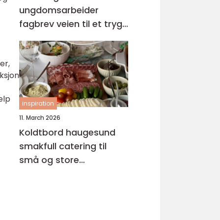
ungdomsarbeider
fagbrev veien til et trygt
og meningsfullt yrke
er,
ksjon
elp
inspiration
11. March 2026
Koldtbord haugesund
smakfull catering til
små og store
anledninger