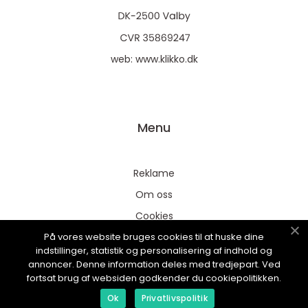
web:
www.klikko.dk
Menu
Reklame
Om oss
Cookies
På vores website bruges cookies til at huske dine
Kontakt Oss
indstillinger, statistik og personalisering af indhold og
Sitemap
annoncer. Denne information deles med tredjepart. Ved
fortsat brug af websiden godkender du cookiepolitikken.
Ok
Privatlivspolitik