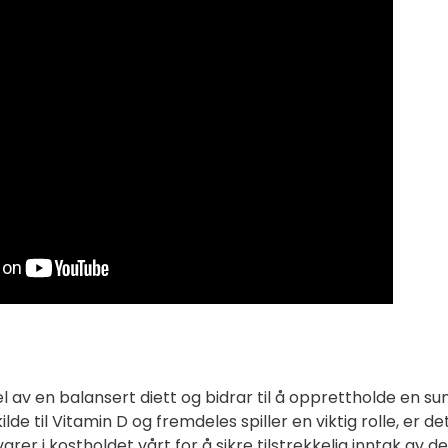
l av en balansert diett og bidrar til å opprettholde en su
kilde til Vitamin D og fremdeles spiller en viktig rolle, er de
varer i kostholdet vårt for å sikre tilstrekkelig inntak av d