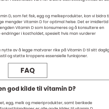
min D, som fet fisk, egg og melkeprodukter, kan vi bidra ti
e mengder Vitamin D for optimal helse. Det er imidlertid 
engden Vitamin D som konsumeres og å konsultere en
 endringer i kostholdet, spesielt hvis man vurderer
nytte av å legge matvarer rike på Vitamin D til sitt dagli
vsstil og støtte kroppens essensielle funksjoner.
FAQ
n god kilde til vitamin D?
rret, egg, melk og meieriprodukter, samt berikede
okostblandinger er alle gode kilder til vitamin D.