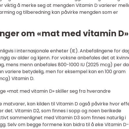
et er viktig å merke seg at mengden Vitamin D varierer mel
pvarming og tilberedning kan påvirke mengden som er
inger om «mat med vitamin D»
ligvis i internasjonale enheter (IE). Anbefalingene for dag
ngig av alder og kjønn. For voksne anbefales det at kvinn
ag, mens menn anbefales 800-1000 IU (2025 mcg) per da
n variere betydelig, men for eksempel kan en 100 gram
 mcg) Vitamin D.
ige «mat med vitamin D» skiller seg fra hverandre
ge matvarer, kan kilden til Vitamin D også påvirke hvor eff
 det. Vitamin D2, som finnes i sopp og noen berikede
tivt sammenlignet med Vitamin D3 som finnes naturlig i
egg. Selv om begge formene kan bidra til å øke Vitamin D-