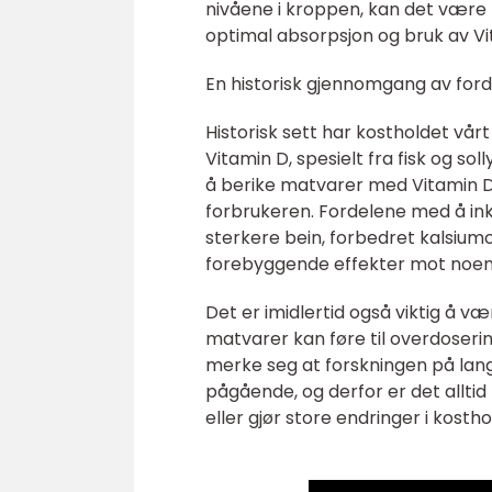
nivåene i kroppen, kan det være l
optimal absorpsjon og bruk av Vi
En historisk gjennomgang av ford
Historisk sett har kostholdet vårt
Vitamin D, spesielt fra fisk og s
å berike matvarer med Vitamin D,
forbrukeren. Fordelene med å inklu
sterkere bein, forbedret kalsium
forebyggende effekter mot noe
Det er imidlertid også viktig å 
matvarer kan føre til overdoserin
merke seg at forskningen på lang
pågående, og derfor er det alltid
eller gjør store endringer i kostho