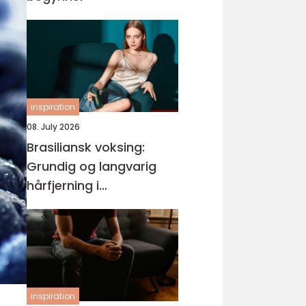
inspiration
08. July 2026
Brasiliansk voksing:
Grundig og langvarig
hårfjerning i
intimområdet
inspiration