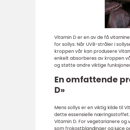
Vitamin D er en av de få vitami
for sollys. Når UVB-stråler i soll
kroppen vår kan produsere Vitami
enkelt absorberes av kroppen vår
og støtte andre viktige funksjoner
En omfattende pr
D»
Mens sollys er en viktig kilde til 
dette essensielle næringsstoffet. 
Vitamin D. For vegetarianere og
som frokostblandinger og juice og