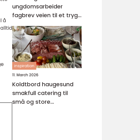
ungdomsarbeider
fagbrev veien til et trygt
l å
og meningsfullt yrke
alltid
ge
inspiration
11. March 2026
Koldtbord haugesund
smakfull catering til
små og store
anledninger