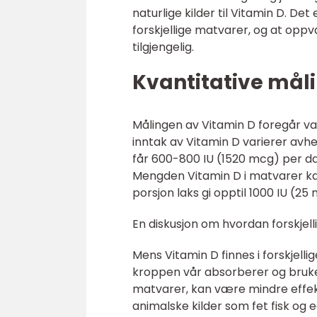
naturlige kilder til Vitamin D. D
forskjellige matvarer, og at op
tilgjengelig.
Kvantitative mål
Målingen av Vitamin D foregår van
inntak av Vitamin D varierer avhe
får 600-800 IU (1520 mcg) per d
Mengden Vitamin D i matvarer ka
porsjon laks gi opptil 1000 IU (25
En diskusjon om hvordan forskjell
Mens Vitamin D finnes i forskjelli
kroppen vår absorberer og bruker
matvarer, kan være mindre effek
animalske kilder som fet fisk og 