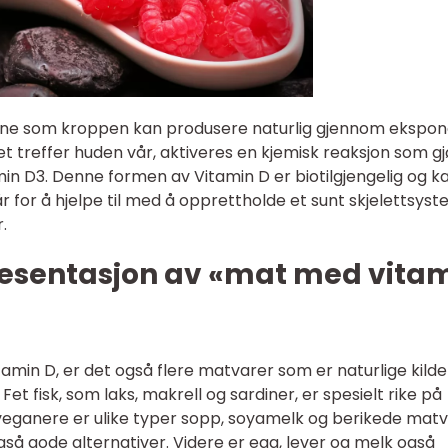
nene som kroppen kan produsere naturlig gjennom ekspon
yset treffer huden vår, aktiveres en kjemisk reaksjon som gj
n D3. Denne formen av Vitamin D er biotilgjengelig og k
 for å hjelpe til med å opprettholde et sunt skjelettsys
.
esentasjon av «mat med vita
Vitamin D, er det også flere matvarer som er naturlige kilder
Fet fisk, som laks, makrell og sardiner, er spesielt rike på
 veganere er ulike typer sopp, soyamelk og berikede mat
så gode alternativer. Videre er egg, lever og melk også