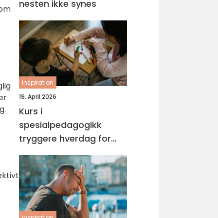
nesten ikke synes
lom
inspiration
lig
er
19. April 2026
g.
Kurs i
spesialpedagogikk
tryggere hverdag for
barn med ekstra behov
ektivt
inspiration