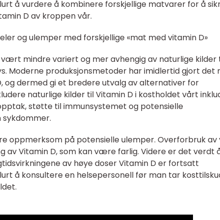
urt å vurdere å kombinere forskjellige matvarer for å sik
tamin D av kroppen vår.
eler og ulemper med forskjellige «mat med vitamin D»
 vært mindre variert og mer avhengig av naturlige kilder t
ollys. Moderne produksjonsmetoder har imidlertid gjort det 
 og dermed gi et bredere utvalg av alternativer for
dere naturlige kilder til Vitamin D i kostholdet vårt inkl
opptak, støtte til immunsystemet og potensielle
n sykdommer.
være oppmerksom på potensielle ulemper. Overforbruk av 
g av Vitamin D, som kan være farlig. Videre er det verdt 
tidsvirkningene av høye doser Vitamin D er fortsatt
 lurt å konsultere en helsepersonell før man tar kosttilsk
ldet.