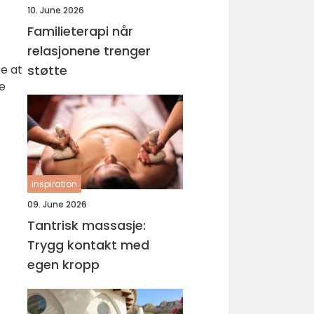
10. June 2026
Familieterapi når
relasjonene trenger
re at
støtte
se
inspiration
09. June 2026
Tantrisk massasje:
Trygg kontakt med
egen kropp