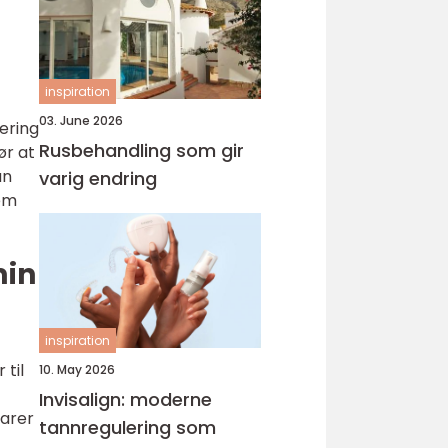
inspiration
03. June 2026
ering
Rusbehandling som gir
ør at
an
varig endring
tem
min
inspiration
 til
10. May 2026
Invisalign: moderne
varer
tannregulering som