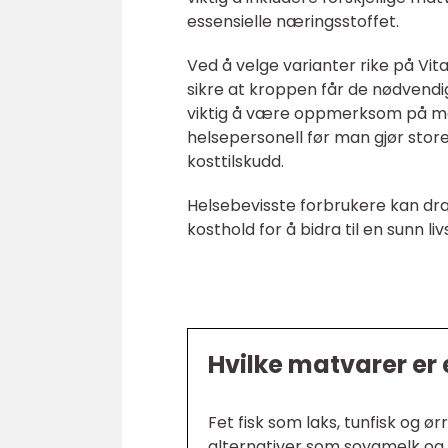
essensielle næringsstoffet.
Ved å velge varianter rike på Vita
sikre at kroppen får de nødvendig
viktig å være oppmerksom på m
helsepersonell før man gjør store
kosttilskudd.
Helsebevisste forbrukere kan dra 
kosthold for å bidra til en sunn li
Hvilke matvarer er e
Fet fisk som laks, tunfisk og ø
alternativer som soyamelk og fr