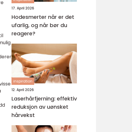
re
17. April 2026
Hodesmerter når er det
ufarlig, og når bør du
reagere?
il
mulig
uderer
inspiration
visse
12. April 2026
å
Laserhårfjerning: effektiv
udd
reduksjon av uønsket
hårvekst