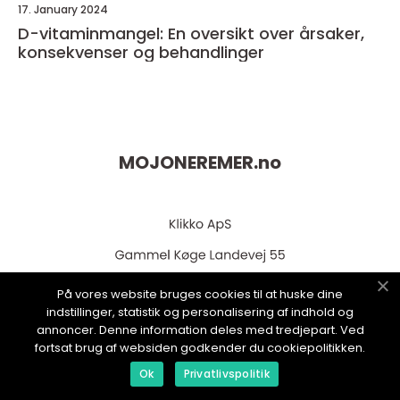
17. January 2024
D-vitaminmangel: En oversikt over årsaker,
konsekvenser og behandlinger
MOJONEREMER.
no
På vores website bruges cookies til at huske dine
indstillinger, statistik og personalisering af indhold og
annoncer. Denne information deles med tredjepart. Ved
web:
www.klikko.dk
fortsat brug af websiden godkender du cookiepolitikken.
Ok
Privatlivspolitik