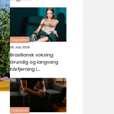
inspiration
08. July 2026
Brasiliansk voksing:
Grundig og langvarig
hårfjerning i
intimområdet
inspiration