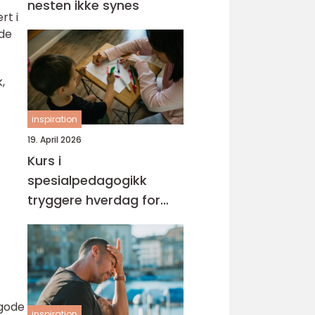
nesten ikke synes
rt i
ode
,
inspiration
19. April 2026
Kurs i
spesialpedagogikk
tryggere hverdag for
barn med ekstra behov
 gode
inspiration