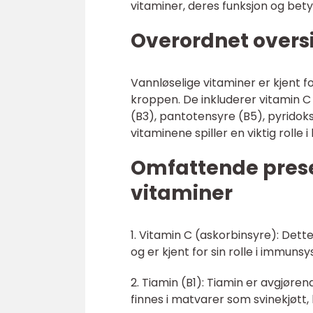
vitaminer, deres funksjon og bety
Overordnet oversi
Vannløselige vitaminer er kjent f
kroppen. De inkluderer vitamin C o
(B3), pantotensyre (B5), pyridoksi
vitaminene spiller en viktig rolle
Omfattende prese
vitaminer
1. Vitamin C (askorbinsyre): Dett
og er kjent for sin rolle i immun
2. Tiamin (B1): Tiamin er avgjør
finnes i matvarer som svinekjøtt,