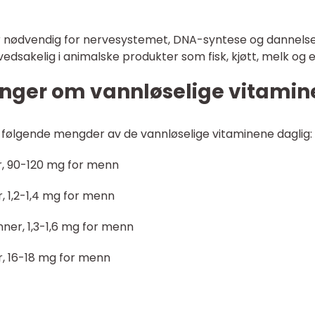
 er nødvendig for nervesystemet, DNA-syntese og dannels
dsakelig i animalske produkter som fisk, kjøtt, melk og 
inger om vannløselige vitamin
g følgende mengder av de vannløselige vitaminene daglig:
r, 90-120 mg for menn
er, 1,2-1,4 mg for menn
vinner, 1,3-1,6 mg for menn
er, 16-18 mg for menn