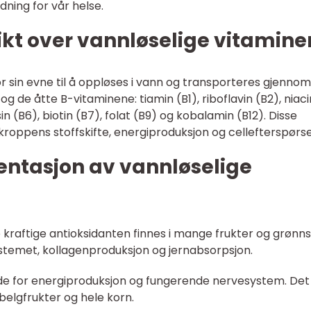
dning for vår helse.
kt over vannløselige vitamine
or sin evne til å oppløses i vann og transporteres gjennom
g de åtte B-vitaminene: tiamin (B1), riboflavin (B2), niaci
n (B6), biotin (B7), folat (B9) og kobalamin (B12). Disse
 i kroppens stoffskifte, energiproduksjon og cellefterspørse
ntasjon av vannløselige
e kraftige antioksidanten finnes i mange frukter og grønn
systemet, kollagenproduksjon og jernabsorpsjon.
ende for energiproduksjon og fungerende nervesystem. Det
 belgfrukter og hele korn.