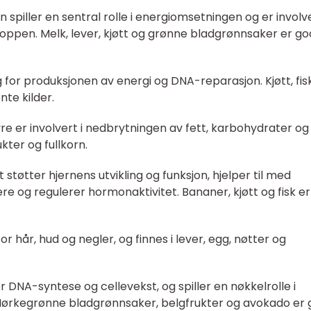
n spiller en sentral rolle i energiomsetningen og er involve
roppen. Melk, lever, kjøtt og grønne bladgrønnsaker er g
g for produksjonen av energi og DNA-reparasjon. Kjøtt, fisk
nte kilder.
re er involvert i nedbrytningen av fett, karbohydrater og
ukter og fullkorn.
t støtter hjernens utvikling og funksjon, hjelper til med
e og regulerer hormonaktivitet. Bananer, kjøtt og fisk er
 for hår, hud og negler, og finnes i lever, egg, nøtter og
for DNA-syntese og cellevekst, og spiller en nøkkelrolle i
. Mørkegrønne bladgrønnsaker, belgfrukter og avokado er