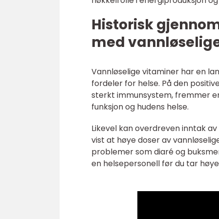
nøkkelrolle i energiproduksjon o
Historisk gjenno
med vannløselige
Vannløselige vitaminer har en la
fordeler for helse. På den positiv
sterkt immunsystem, fremmer ene
funksjon og hudens helse.
Likevel kan overdreven inntak av
vist at høye doser av vannløselige
problemer som diaré og buksmerte
en helsepersonell før du tar høye