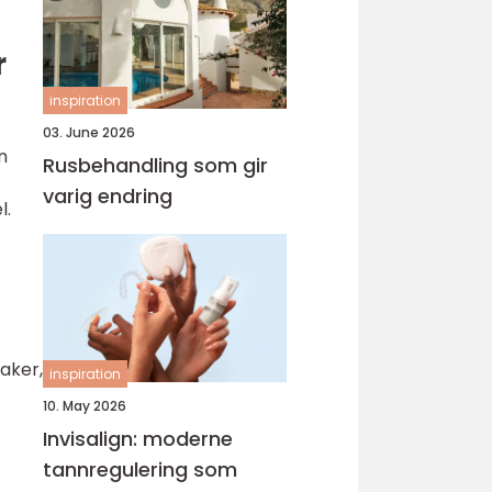
r
inspiration
03. June 2026
n
Rusbehandling som gir
varig endring
l.
saker,
inspiration
10. May 2026
Invisalign: moderne
tannregulering som