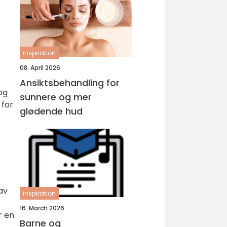
inspiration
08. April 2026
Ansiktsbehandling for
 og
sunnere og mer
 for
glødende hud
av
inspiration
16. March 2026
r en
Barne og