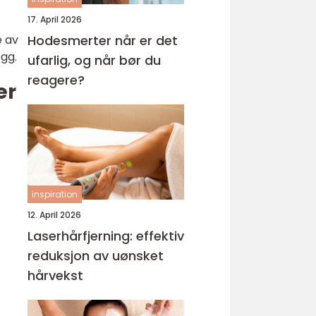
17. April 2026
Hodesmerter når er det
e av
egg.
ufarlig, og når bør du
reagere?
er
inspiration
12. April 2026
Laserhårfjerning: effektiv
reduksjon av uønsket
hårvekst