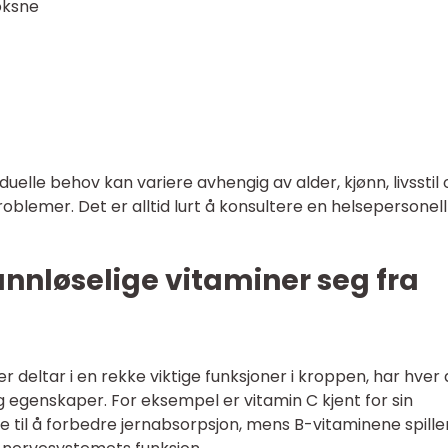
voksne
iduelle behov kan variere avhengig av alder, kjønn, livsstil
blemer. Det er alltid lurt å konsultere en helsepersonell
annløselige vitaminer seg fra
r deltar i en rekke viktige funksjoner i kroppen, har hver 
g egenskaper. For eksempel er vitamin C kjent for sin
e til å forbedre jernabsorpsjon, mens B-vitaminene spille