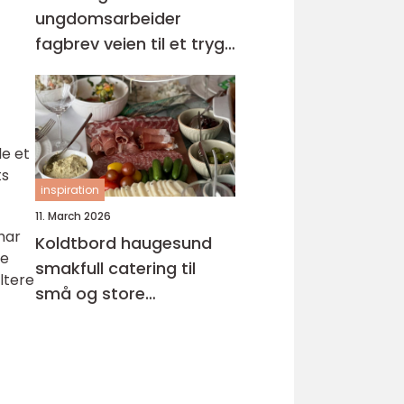
ungdomsarbeider
fagbrev veien til et trygt
og meningsfullt yrke
de et
ts
inspiration
11. March 2026
har
Koldtbord haugesund
le
smakfull catering til
ltere
små og store
anledninger