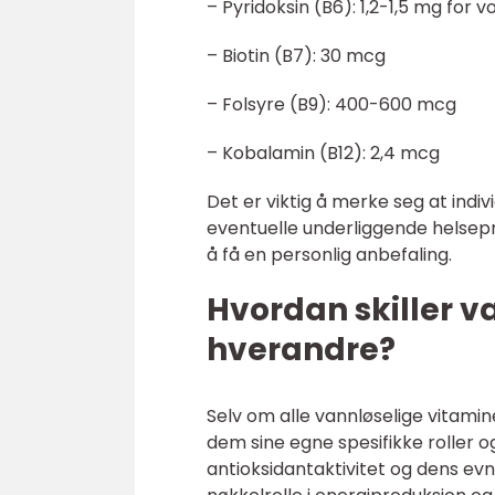
– Pyridoksin (B6): 1,2-1,5 mg for 
– Biotin (B7): 30 mcg
– Folsyre (B9): 400-600 mcg
– Kobalamin (B12): 2,4 mcg
Det er viktig å merke seg at indiv
eventuelle underliggende helsepro
å få en personlig anbefaling.
Hvordan skiller v
hverandre?
Selv om alle vannløselige vitamine
dem sine egne spesifikke roller o
antioksidantaktivitet og dens evn