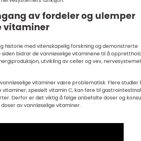
g nervesystemets funksjon.
mgang av fordeler og ulemper
 vitaminer
ng historie med vitenskapelig forskning og demonstrerte
e siden bidrar de vannløselige vitaminene til å oppretthol
rgiproduksjon, utvikling av celler og vev, nervesysteme
 vannløselige vitaminer være problematisk. Flere studier 
 vitaminer, spesielt vitamin C, kan føre til gastrointestina
r. Derfor er det viktig å følge anbefalte doser og konsu
 doser av vannløselige vitaminer.