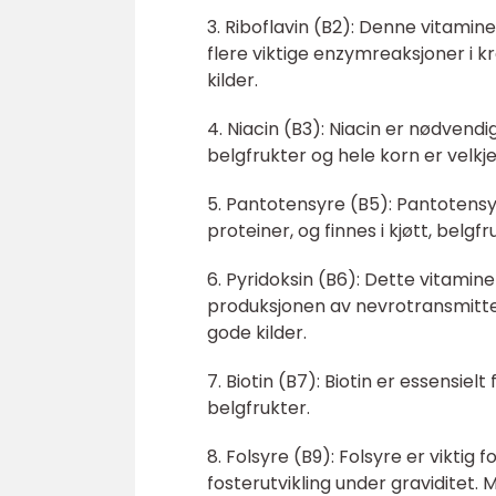
3. Riboflavin (B2): Denne vitamine
flere viktige enzymreaksjoner i k
kilder.
4. Niacin (B3): Niacin er nødvendi
belgfrukter og hele korn er velkje
5. Pantotensyre (B5): Pantotensy
proteiner, og finnes i kjøtt, belgfr
6. Pyridoksin (B6): Dette vitamine
produksjonen av nevrotransmitter
gode kilder.
7. Biotin (B7): Biotin er essensielt
belgfrukter.
8. Folsyre (B9): Folsyre er viktig 
fosterutvikling under graviditet