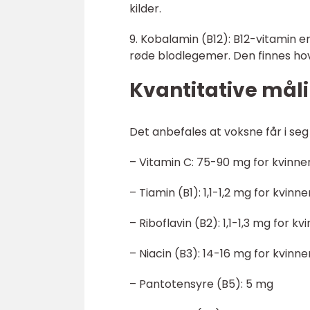
kilder.
9. Kobalamin (B12): B12-vitamin
røde blodlegemer. Den finnes hove
Kvantitative mål
Det anbefales at voksne får i se
– Vitamin C: 75-90 mg for kvinne
– Tiamin (B1): 1,1-1,2 mg for kvinn
– Riboflavin (B2): 1,1-1,3 mg for k
– Niacin (B3): 14-16 mg for kvinn
– Pantotensyre (B5): 5 mg