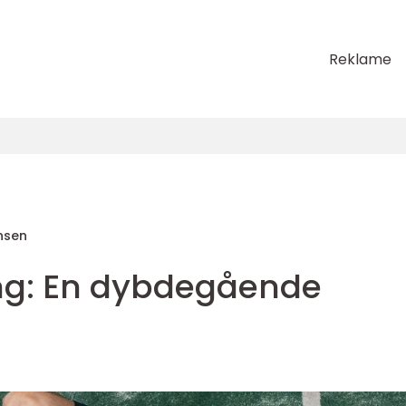
Reklame
nsen
ng: En dybdegående