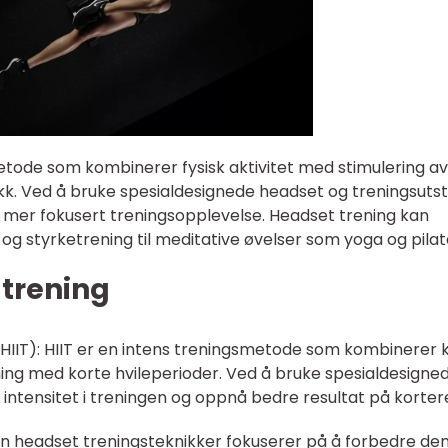
tode som kombinerer fysisk aktivitet med stimulering av
ikk. Ved å bruke spesialdesignede headset og treningsutst
mer fokusert treningsopplevelse. Headset trening kan
 og styrketrening til meditative øvelser som yoga og pilat
 trening
ng (HIIT): HIIT er en intens treningsmetode som kombinerer 
ing med korte hvileperioder. Ved å bruke spesialdesigne
ntensitet i treningen og oppnå bedre resultat på kortere
en headset treningsteknikker fokuserer på å forbedre de