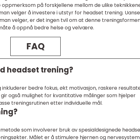
re oppmerksom på forskjellene mellom de ulike teknikken
an velger å investere i utstyr for headset trening. Uanse
 man velger, er det ingen tvil om at denne treningsforme
måte å oppnå bedre helse og velvære.
FAQ
ed headset trening?
inkluderer bedre fokus, økt motivasjon, raskere resultat
gir også mulighet for kvantitative målinger som hjelper
se treningsrutinen etter individuelle mål.
ning?
gsmetode som involverer bruk av spesialdesignede headse
reningsøkter. Målet er å stimulere hjernen og nervesystem