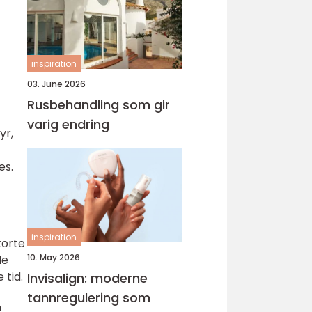
inspiration
03. June 2026
Rusbehandling som gir
varig endring
yr,
es.
inspiration
korte
10. May 2026
de
 tid.
Invisalign: moderne
tannregulering som
n