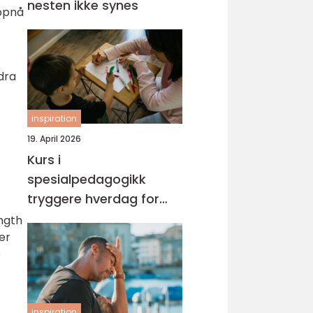
nesten ikke synes
oppnå
dra
inspiration
19. April 2026
Kurs i
spesialpedagogikk
tryggere hverdag for
barn med ekstra behov
ngth
er
e
inspiration