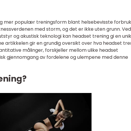
dig mer populær treningsform blant helsebevisste forbruk
itnessverdenen med storm, og det er ikke uten grunn. Ved
utstyr og akustisk teknologi kan headset trening gi en uni
e artikkelen gir en grundig oversikt over hva headset tre
antitative målinger, forskjeller mellom ulike headset
torisk gjennomgang av fordelene og ulempene med denne
ening?