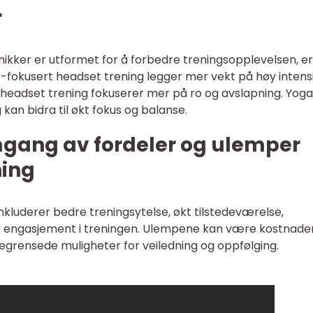
r
nikker er utformet for å forbedre treningsopplevelsen, er
T-fokusert headset trening legger mer vekt på høy intensi
headset trening fokuserer mer på ro og avslapning. Yog
kan bidra til økt fokus og balanse.
mgang av fordeler og ulemper
ning
kluderer bedre treningsytelse, økt tilstedeværelse,
re engasjement i treningen. Ulempene kan være kostnad
begrensede muligheter for veiledning og oppfølging.