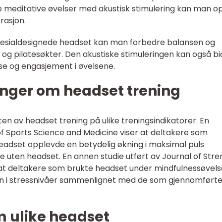
 meditative øvelser med akustisk stimulering kan man 
rasjon.
 spesialdesignede headset kan man forbedre balansen og
g pilatesøkter. Den akustiske stimuleringen kan også bi
else og engasjement i øvelsene.
inger om headset trening
ten av headset trening på ulike treningsindikatorer. En
of Sports Science and Medicine viser at deltakere som
headset opplevde en betydelig økning i maksimal puls
uten headset. En annen studie utført av Journal of Stre
 at deltakere som brukte headset under mindfulnessøvels
on i stressnivåer sammenlignet med de som gjennomført
m ulike headset