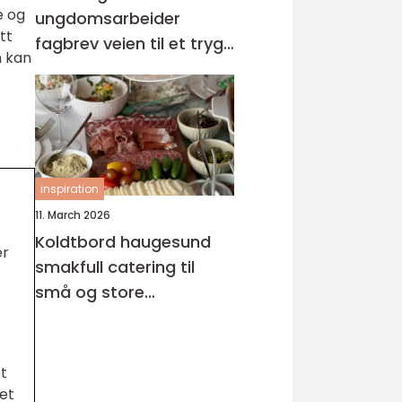
e og
ungdomsarbeider
tt
fagbrev veien til et trygt
n kan
og meningsfullt yrke
inspiration
11. March 2026
Koldtbord haugesund
er
smakfull catering til
små og store
anledninger
t
et