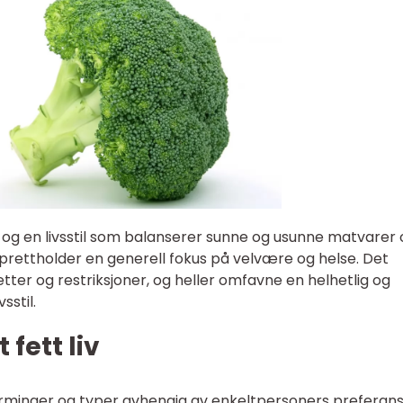
old og en livsstil som balanserer sunne og usunne matvarer
prettholder en generell fokus på velvære og helse. Det
ter og restriksjoner, og heller omfavne en helhetlig og
sstil.
 fett liv
lnærminger og typer avhengig av enkeltpersoners preferan