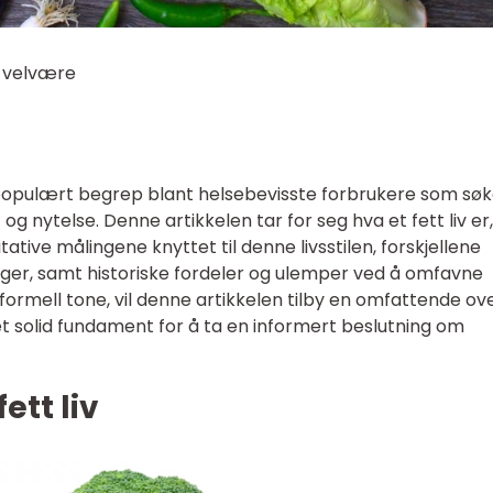
og velvære
er populært begrep blant helsebevisste forbrukere som søk
g nytelse. Denne artikkelen tar for seg hva et fett liv er,
tative målingene knyttet til denne livsstilen, forskjellene
inger, samt historiske fordeler og ulemper ved å omfavne
 formell tone, vil denne artikkelen tilby en omfattende ove
n et solid fundament for å ta en informert beslutning om
ett liv