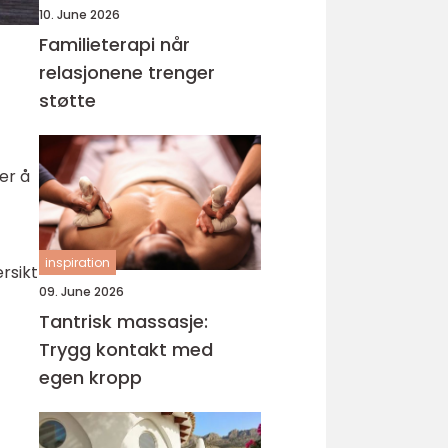
10. June 2026
Familieterapi når
relasjonene trenger
støtte
er å
inspiration
rsikt
09. June 2026
Tantrisk massasje:
Trygg kontakt med
egen kropp