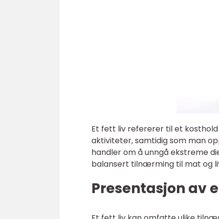
Et fett liv refererer til et kosth
aktiviteter, samtidig som man op
handler om å unngå ekstreme diet
balansert tilnærming til mat og liv
Presentasjon av et
Et fett liv kan omfatte ulike ti