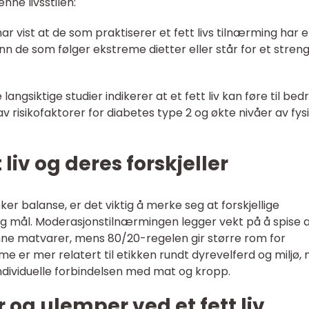
ne livsstilen:
har vist at de som praktiserer et fett livs tilnærming har 
nn de som følger ekstreme dietter eller står for et stren
 langsiktige studier indikerer at et fett liv kan føre til bed
v risikofaktorer for diabetes type 2 og økte nivåer av fys
t liv og deres forskjeller
øker balanse, er det viktig å merke seg at forskjellige
og mål. Moderasjonstilnærmingen legger vekt på å spise a
ne matvarer, mens 80/20-regelen gir større rom for
me er mer relatert til etikken rundt dyrevelferd og miljø,
 individuelle forbindelsen med mat og kropp.
r og ulemper ved et fett liv