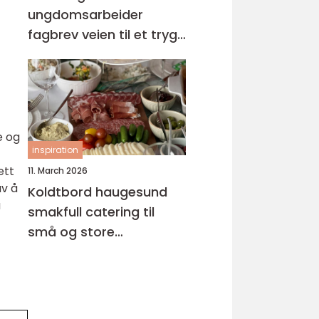
ungdomsarbeider
fagbrev veien til et trygt
og meningsfullt yrke
e og
inspiration
ett
11. March 2026
av å
Koldtbord haugesund
å
smakfull catering til
små og store
anledninger