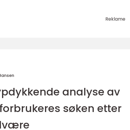
Reklame
Hansen
n dypdykkende analyse av
forbrukeres søken etter
elvære