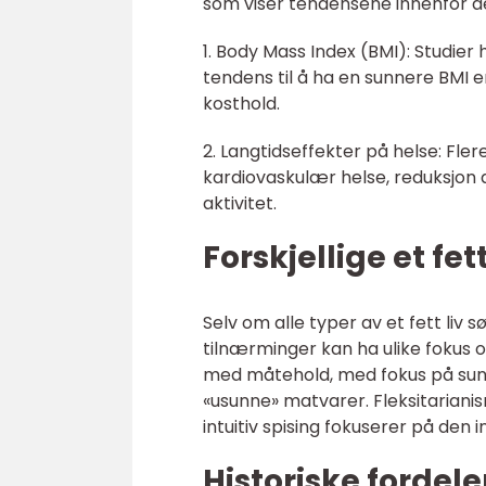
som viser tendensene innenfor den
1. Body Mass Index (BMI): Studier 
tendens til å ha en sunnere BMI e
kosthold.
2. Langtidseffekter på helse: Flere
kardiovaskulær helse, reduksjon a
aktivitet.
Forskjellige et fet
Selv om alle typer av et fett liv s
tilnærminger kan ha ulike fokus 
med måtehold, med fokus på sun
«usunne» matvarer. Fleksitarianis
intuitiv spising fokuserer på den
Historiske fordele