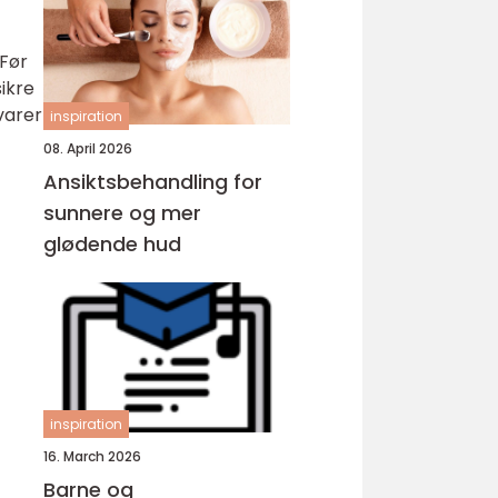
 Før
ikre
varer
inspiration
08. April 2026
Ansiktsbehandling for
sunnere og mer
glødende hud
inspiration
16. March 2026
Barne og