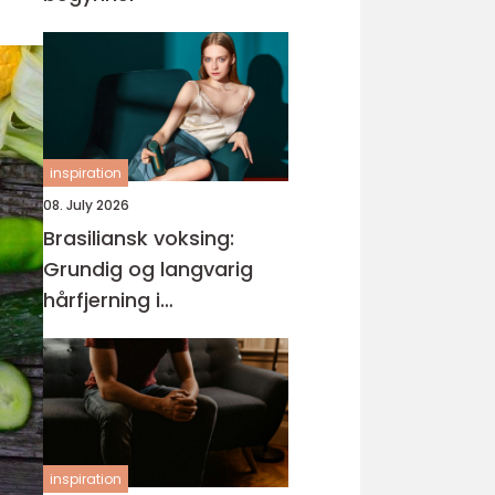
inspiration
08. July 2026
Brasiliansk voksing:
Grundig og langvarig
hårfjerning i
intimområdet
inspiration