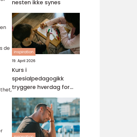
nesten ikke synes
men
s de
inspiration
19. April 2026
Kurs i
spesialpedagogikk
tryggere hverdag for
tthet,
barn med ekstra behov
er
inspiration