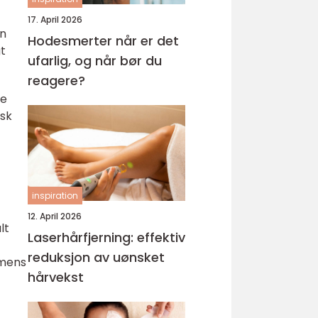
17. April 2026
en
Hodesmerter når er det
gt
ufarlig, og når bør du
reagere?
re
isk
inspiration
12. April 2026
lt
Laserhårfjerning: effektiv
reduksjon av uønsket
 mens
hårvekst