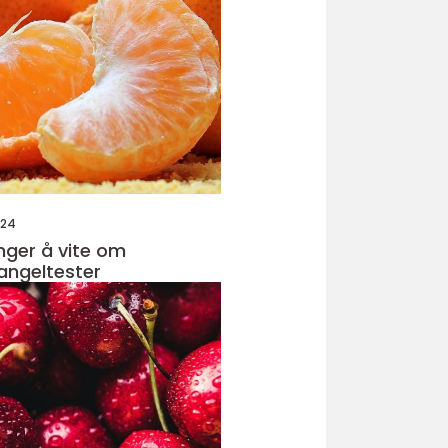
024
enger å vite om
angeltester