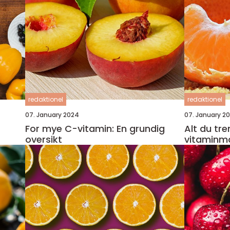
redaktionel
redaktionel
07. January 2024
07. January 2
For mye C-vitamin: En grundig
Alt du tr
oversikt
vitaminm