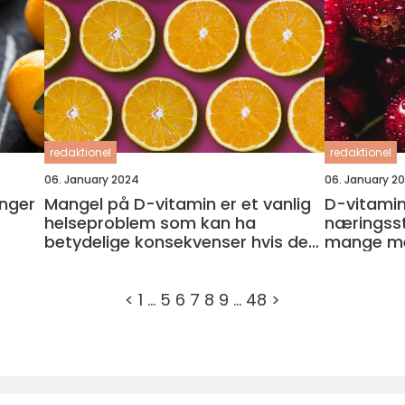
redaktionel
redaktionel
06. January 2024
06. January 2
enger
Mangel på D-vitamin er et vanlig
D-vitamin 
helseproblem som kan ha
næringsst
betydelige konsekvenser hvis det
mange men
ikke blir behandlet eller kontrollert
det gjenn
alene
<
1
…
5
6
7
8
9
…
48
>