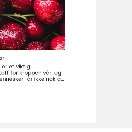
024
er et viktig
off for kroppen vår, og
nesker får ikke nok av
om sollys eller kosthold