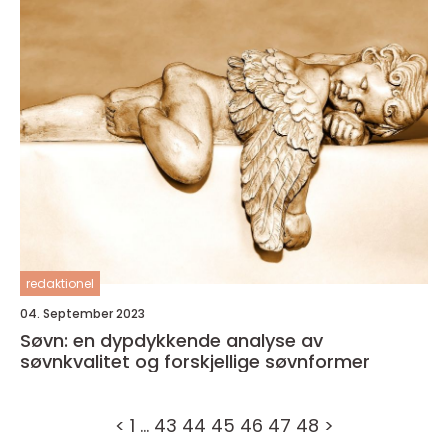
redaktionel
04. September 2023
Søvn: en dypdykkende analyse av
søvnkvalitet og forskjellige søvnformer
<
1
…
43
44
45
46
47
48
>