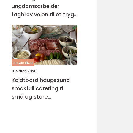
ungdomsarbeider
fagbrev veien til et trygt
og meningsfullt yrke
inspiration
11. March 2026
Koldtbord haugesund
smakfull catering til
små og store
anledninger