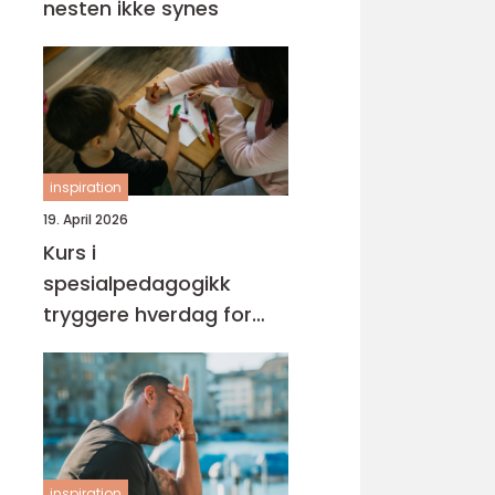
nesten ikke synes
inspiration
19. April 2026
Kurs i
spesialpedagogikk
tryggere hverdag for
barn med ekstra behov
inspiration