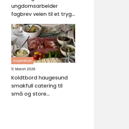
ungdomsarbeider
fagbrev veien til et trygt
og meningsfullt yrke
inspiration
11. March 2026
Koldtbord haugesund
smakfull catering til
små og store
anledninger