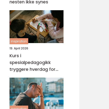
nesten ikke synes
inspiration
19. April 2026
Kurs i
spesialpedagogikk
tryggere hverdag for
barn med ekstra behov
inspiration