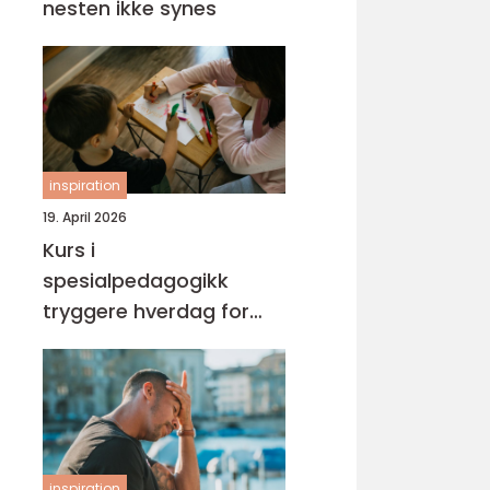
nesten ikke synes
inspiration
19. April 2026
Kurs i
spesialpedagogikk
tryggere hverdag for
barn med ekstra behov
inspiration