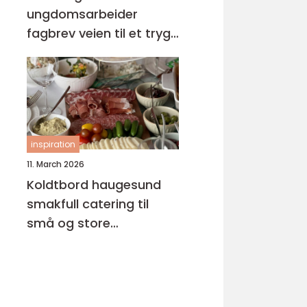
ungdomsarbeider
fagbrev veien til et trygt
og meningsfullt yrke
inspiration
11. March 2026
Koldtbord haugesund
smakfull catering til
små og store
anledninger