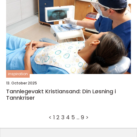
inspiration
13. October 2025
Tannlegevakt Kristiansand: Din Løsning i
Tannkriser
<
1
2
3
4
5
…
9
>